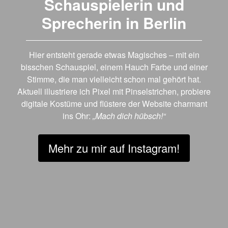
Schauspielerin und
Sprecherin in Berlin
Hier entsteht gerade etwas Magisches – mit ein
bisschen Schauspiel, einem Hauch Farbe und einer
Stimme, die man vielleicht schon mal gehört hat.
Aktuell illustriere ich Pixel mit Pinselstrichen, probiere
digitale Kostüme und flüstere der Website charmant
ins Ohr:
„Mach dich hübsch!“
Mehr zu mir auf Instagram!